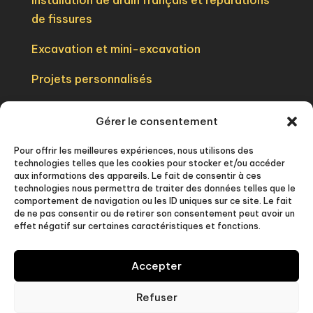
Installation de drain français et réparations
de fissures
Excavation et mini-excavation
Projets personnalisés

438-403-2302
Gérer le consentement

info@excavationproshep.com
Pour offrir les meilleures expériences, nous utilisons des
technologies telles que les cookies pour stocker et/ou accéder
aux informations des appareils. Le fait de consentir à ces

Chambly, QC
technologies nous permettra de traiter des données telles que le
comportement de navigation ou les ID uniques sur ce site. Le fait
de ne pas consentir ou de retirer son consentement peut avoir un
effet négatif sur certaines caractéristiques et fonctions.
Accepter
Refuser