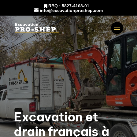
RBQ : 5827-4168-01
info@excavationproshep.com
Excavation et
drain français à