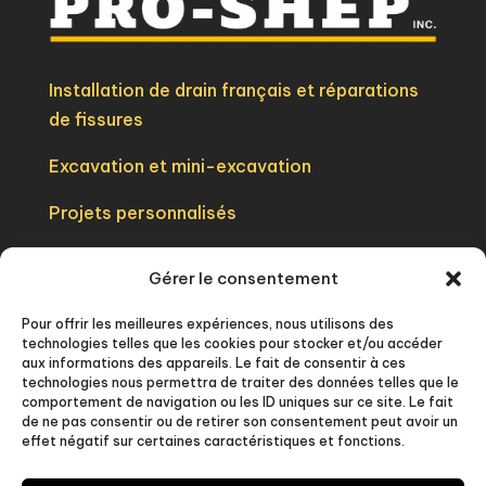
Installation de drain français et réparations
de fissures
Excavation et mini-excavation
Projets personnalisés

438-403-2302
Gérer le consentement

info@excavationproshep.com
Pour offrir les meilleures expériences, nous utilisons des
technologies telles que les cookies pour stocker et/ou accéder
aux informations des appareils. Le fait de consentir à ces

Chambly, QC
technologies nous permettra de traiter des données telles que le
comportement de navigation ou les ID uniques sur ce site. Le fait
de ne pas consentir ou de retirer son consentement peut avoir un
effet négatif sur certaines caractéristiques et fonctions.